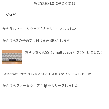
特定商取引法に基づく表記
ブログ
かえうちファームウェア 3.5 をリリースしました
かえうち2 の予約受け付けを再開いたします
おやうちくんSS《Small Space》 を発売しました！
[Windows] かえうちカスタマイズ 6.3 をリリースしました
かえうちファームウェア 4.1β をリリースしました