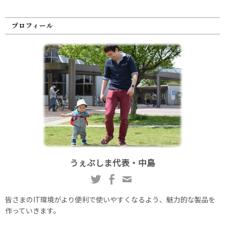
プロフィール
うぇぶしま代表・中島
皆さまのIT環境がより便利で使いやすくなるよう、魅力的な製品を
作っていきます。