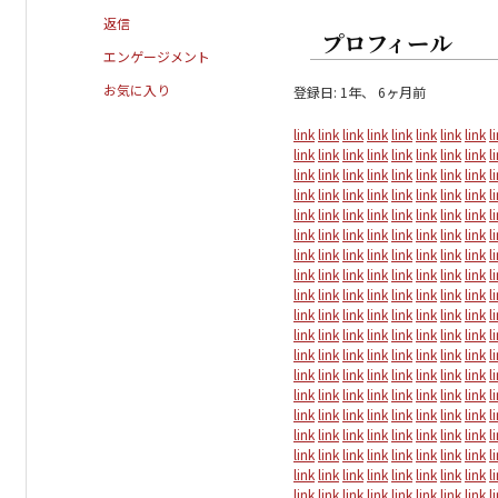
返信
プロフィール
エンゲージメント
お気に入り
登録日: 1年、 6ヶ月前
link
link
link
link
link
link
link
link
l
link
link
link
link
link
link
link
link
l
link
link
link
link
link
link
link
link
l
link
link
link
link
link
link
link
link
l
link
link
link
link
link
link
link
link
l
link
link
link
link
link
link
link
link
l
link
link
link
link
link
link
link
link
l
link
link
link
link
link
link
link
link
l
link
link
link
link
link
link
link
link
l
link
link
link
link
link
link
link
link
l
link
link
link
link
link
link
link
link
l
link
link
link
link
link
link
link
link
l
link
link
link
link
link
link
link
link
l
link
link
link
link
link
link
link
link
l
link
link
link
link
link
link
link
link
l
link
link
link
link
link
link
link
link
l
link
link
link
link
link
link
link
link
l
link
link
link
link
link
link
link
link
l
link
link
link
link
link
link
link
link
l