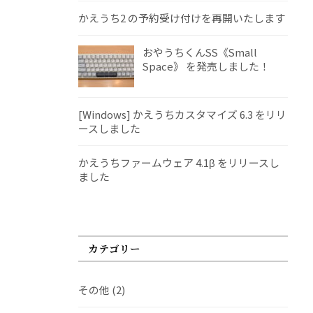
かえうち2 の予約受け付けを再開いたします
おやうちくんSS《Small
Space》 を発売しました！
[Windows] かえうちカスタマイズ 6.3 をリリ
ースしました
かえうちファームウェア 4.1β をリリースし
ました
カテゴリー
その他
(2)