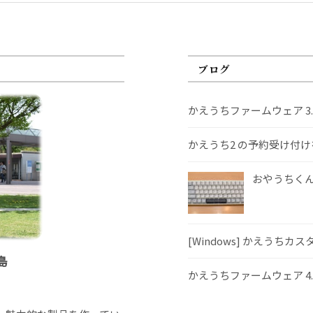
ブログ
かえうちファームウェア 3
かえうち2 の予約受け付
おやうちくんS
[Windows] かえうちカ
島
かえうちファームウェア 4