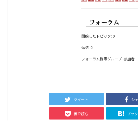
フォーラム
開始したトピック: 0
返信: 0
フォーラム権限グループ: 参加者
ツイート
シ
後で読む
ブッ