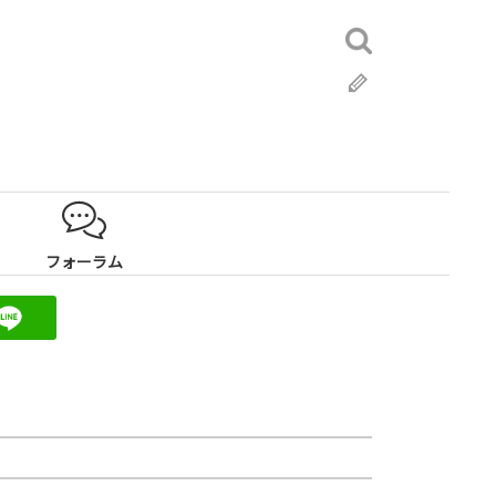
検
索:
ブ
ロ
グ
フォーラム