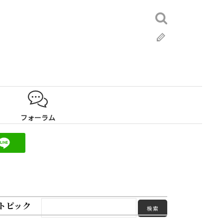
検
索:
ブ
ロ
グ
フォーラム
トピック