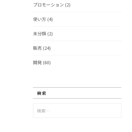
プロモーション
(2)
使い方
(4)
未分類
(2)
販売
(24)
開発
(60)
検索
検
索: