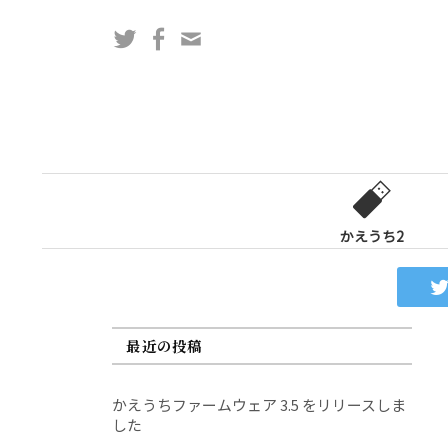
コ
Twitter
Facebook
問
ン
い
テ
合
ン
わ
ツ
せ
へ
フ
ス
ォ
キ
ー
ッ
かえうち2
ム
プ
最近の投稿
かえうちファームウェア 3.5 をリリースしま
した