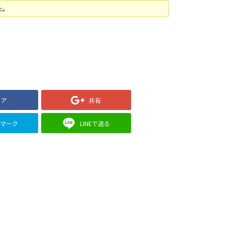
た。
ェア
共有
クマーク
LINEで送る