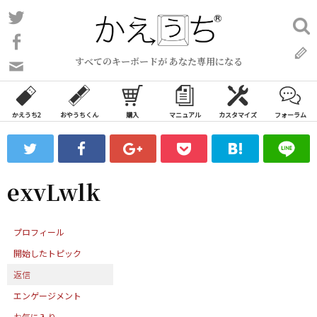
コ
Twitter
検
ン
索:
Facebook
テ
すべてのキーボードが あなた専用になる
ン
問
い
ツ
合
へ
わ
かえうち2
おやうちくん
購入
マニュアル
カスタマイズ
フォーラム
ス
せ
キ
フ
ッ
ォ
ー
プ
exvLwlk
ム
プロフィール
開始したトピック
返信
エンゲージメント
お気に入り