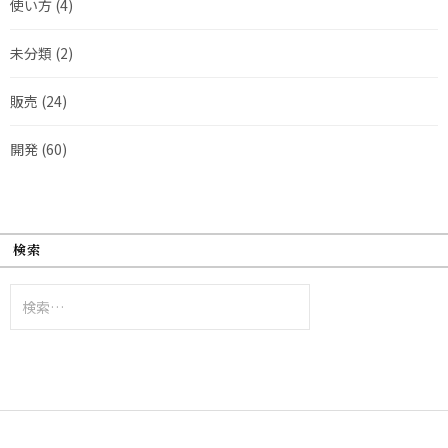
使い方
(4)
未分類
(2)
販売
(24)
開発
(60)
検索
検
索: