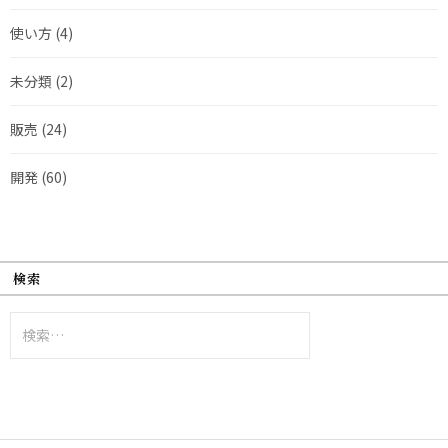
使い方
(4)
未分類
(2)
販売
(24)
開発
(60)
検索
検
索: