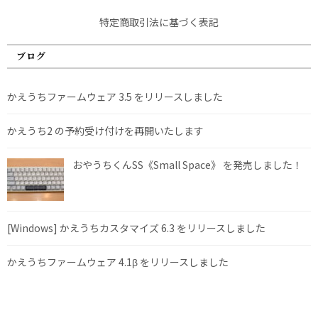
特定商取引法に基づく表記
ブログ
かえうちファームウェア 3.5 をリリースしました
かえうち2 の予約受け付けを再開いたします
おやうちくんSS《Small Space》 を発売しました！
[Windows] かえうちカスタマイズ 6.3 をリリースしました
かえうちファームウェア 4.1β をリリースしました