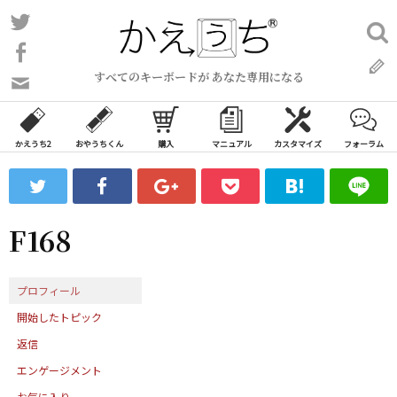
コ
Twitter
検
ン
索:
Facebook
テ
すべてのキーボードが あなた専用になる
ン
問
い
ツ
合
へ
わ
かえうち2
おやうちくん
購入
マニュアル
カスタマイズ
フォーラム
ス
せ
キ
フ
ッ
ォ
ー
プ
F168
ム
プロフィール
開始したトピック
返信
エンゲージメント
お気に入り