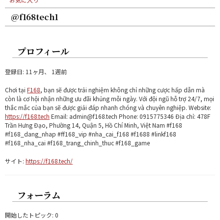
@f168tech1
プロフィール
登録日: 11ヶ月、 1週前
Chơi tại
F168
, bạn sẽ được trải nghiệm không chỉ những cược hấp dẫn mà
còn là cơ hội nhận những ưu đãi khủng mỗi ngày. Với đội ngũ hỗ trợ 24/7, mọi
thắc mắc của bạn sẽ được giải đáp nhanh chóng và chuyên nghiệp. Website:
https://f168.tech
Email: admin@f168.tech Phone: 0915775346 Địa chỉ: 478F
Trần Hưng Đạo, Phường 14, Quận 5, Hồ Chí Minh, Việt Nam #f168
#f168_dang_nhap #ff168_vip #nha_cai_f168 #f1688 #linkf168
#f168_nha_cai #f168_trang_chinh_thuc #f168_game
サイト:
https://f168.tech/
フォーラム
開始したトピック: 0