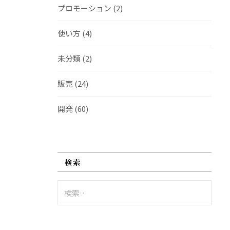
プロモーション
(2)
使い方
(4)
未分類
(2)
販売
(24)
開発
(60)
検索
検
索: