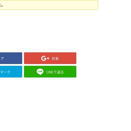
た。
ェア
共有
クマーク
LINEで送る