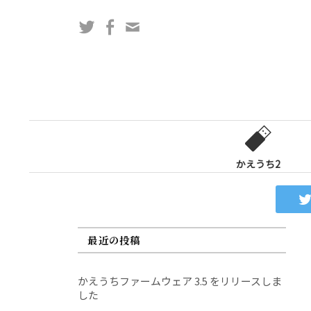
コ
Twitter
Facebook
問
ン
い
テ
合
ン
わ
ツ
せ
へ
フ
ス
ォ
キ
ー
ッ
かえうち2
ム
プ
最近の投稿
かえうちファームウェア 3.5 をリリースしま
した