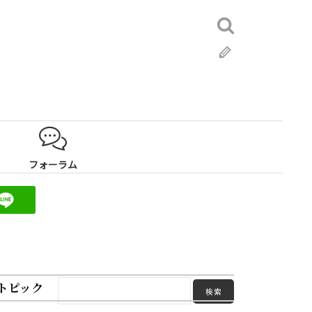
検
索:
ブ
ロ
グ
フォーラム
トピック