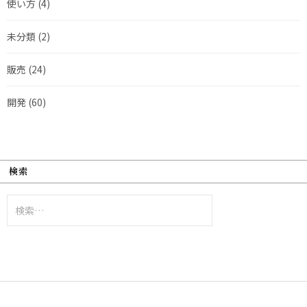
使い方
(4)
未分類
(2)
販売
(24)
開発
(60)
検索
検
索: