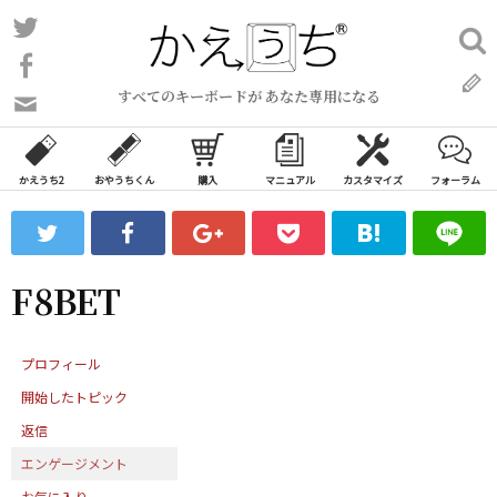
コ
Twitter
検
ン
索:
Facebook
テ
すべてのキーボードが あなた専用になる
ン
問
い
ツ
合
へ
わ
かえうち2
おやうちくん
購入
マニュアル
カスタマイズ
フォーラム
ス
せ
キ
フ
ッ
ォ
ー
プ
F8BET
ム
プロフィール
開始したトピック
返信
エンゲージメント
お気に入り