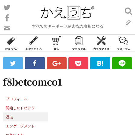
コ
Twitter
検
ン
索:
Facebook
テ
すべてのキーボードが あなた専用になる
ン
問
い
ツ
合
へ
わ
かえうち2
おやうちくん
購入
マニュアル
カスタマイズ
フォーラム
ス
せ
キ
フ
ッ
ォ
ー
プ
f8betcomco1
ム
プロフィール
開始したトピック
返信
エンゲージメント
お気に入り