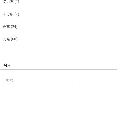
使い方
(4)
未分類
(2)
販売
(24)
開発
(60)
検索
検
索: