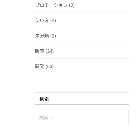
プロモーション
(2)
使い方
(4)
未分類
(2)
販売
(24)
開発
(60)
検索
検
索: