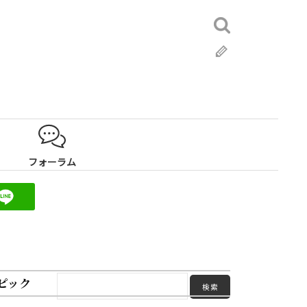
検
索:
ブ
ロ
グ
フォーラム
ピック