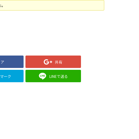
た。
ェア
共有
クマーク
LINEで送る