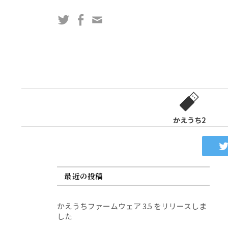
コ
Twitter
Facebook
問
ン
い
テ
合
ン
わ
ツ
せ
へ
フ
ス
ォ
キ
ー
ッ
かえうち2
ム
プ
最近の投稿
かえうちファームウェア 3.5 をリリースしま
した