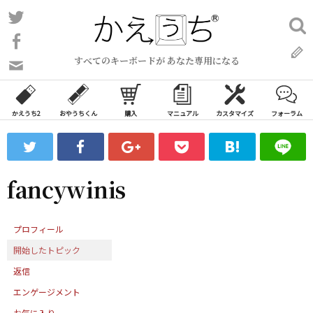
コ
Twitter
検
ン
索:
Facebook
テ
すべてのキーボードが あなた専用になる
ン
問
い
ツ
合
へ
わ
かえうち2
おやうちくん
購入
マニュアル
カスタマイズ
フォーラム
ス
せ
キ
フ
ッ
ォ
ー
プ
fancywinis
ム
プロフィール
開始したトピック
返信
エンゲージメント
お気に入り