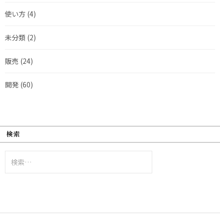
使い方
(4)
未分類
(2)
販売
(24)
開発
(60)
検索
検
索: