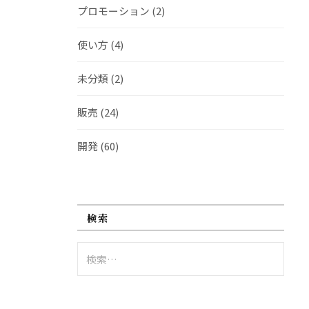
プロモーション
(2)
使い方
(4)
未分類
(2)
販売
(24)
開発
(60)
検索
検
索: