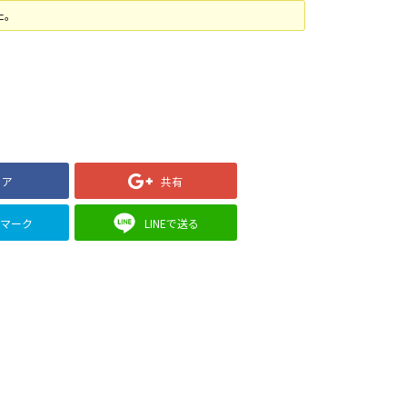
た。
ェア
共有
クマーク
LINEで送る