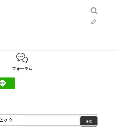
検
索:
ブ
ロ
グ
フォーラム
ピック