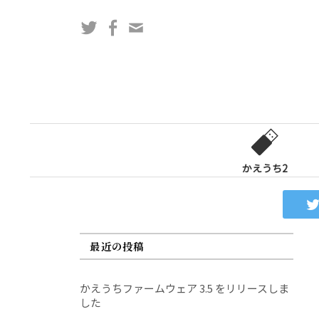
コ
Twitter
Facebook
問
ン
い
テ
合
ン
わ
ツ
せ
へ
フ
ス
ォ
キ
ー
ッ
かえうち2
ム
プ
最近の投稿
かえうちファームウェア 3.5 をリリースしま
した