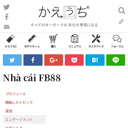
コ
Twitter
検
ン
索:
Facebook
テ
すべてのキーボードが あなた専用になる
ン
問
い
ツ
合
へ
わ
かえうち2
おやうちくん
購入
マニュアル
カスタマイズ
フォーラム
ス
せ
キ
フ
ッ
ォ
ー
プ
Nhà cái FB88
ム
プロフィール
開始したトピック
返信
エンゲージメント
お気に入り