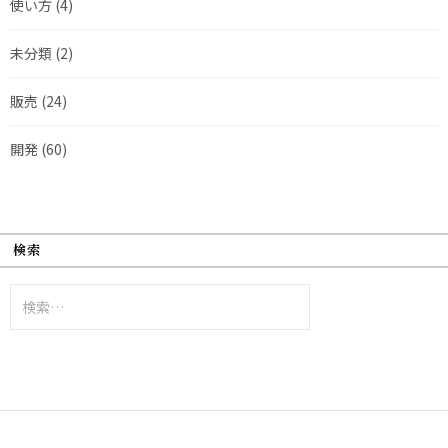
使い方
(4)
未分類
(2)
販売
(24)
開発
(60)
検索
検
索: