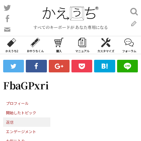
コ
Twitter
検
ン
索:
Facebook
テ
すべてのキーボードが あなた専用になる
ン
問
い
ツ
合
へ
わ
かえうち2
おやうちくん
購入
マニュアル
カスタマイズ
フォーラム
ス
せ
キ
フ
ッ
ォ
ー
プ
FbaGPxri
ム
プロフィール
開始したトピック
返信
エンゲージメント
お気に入り