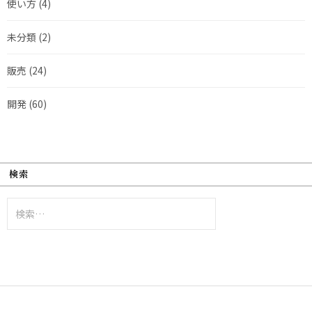
使い方
(4)
未分類
(2)
販売
(24)
開発
(60)
検索
検
索: