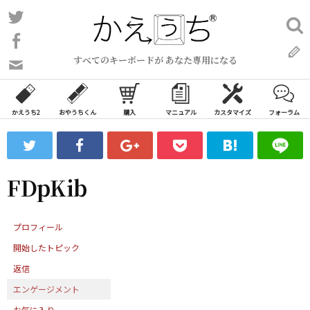
コ
Twitter
検
ン
索:
Facebook
テ
すべてのキーボードが あなた専用になる
ン
問
い
ツ
合
へ
わ
かえうち2
おやうちくん
購入
マニュアル
カスタマイズ
フォーラム
ス
せ
キ
フ
ッ
ォ
ー
プ
FDpKib
ム
プロフィール
開始したトピック
返信
エンゲージメント
お気に入り