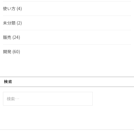
使い方
(4)
未分類
(2)
販売
(24)
開発
(60)
検索
検
索: