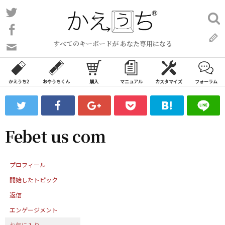
コ
Twitter
検
ン
索:
Facebook
テ
すべてのキーボードが あなた専用になる
ン
問
い
ツ
合
へ
わ
かえうち2
おやうちくん
購入
マニュアル
カスタマイズ
フォーラム
ス
せ
キ
フ
ッ
ォ
ー
プ
Febet us com
ム
プロフィール
開始したトピック
返信
エンゲージメント
お気に入り