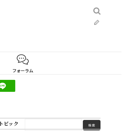
検
索:
ブ
ロ
グ
フォーラム
トピック