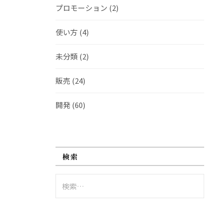
プロモーション
(2)
使い方
(4)
未分類
(2)
販売
(24)
開発
(60)
検索
検
索: