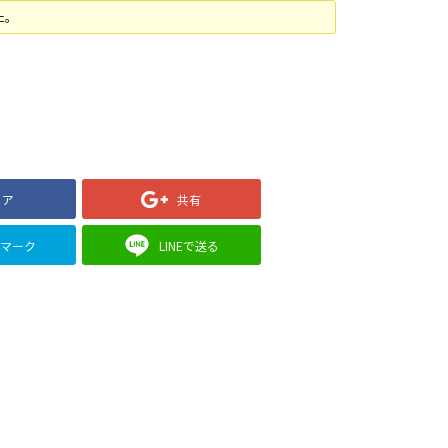
た。
ェア
共有
クマーク
LINEで送る