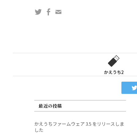
コ
Twitter
Facebook
問
ン
い
テ
合
ン
わ
ツ
せ
へ
フ
ス
ォ
キ
ー
ッ
かえうち2
ム
プ
最近の投稿
かえうちファームウェア 3.5 をリリースしま
した