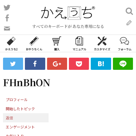
コ
Twitter
検
ン
索:
Facebook
テ
すべてのキーボードが あなた専用になる
ン
問
い
ツ
合
へ
わ
かえうち2
おやうちくん
購入
マニュアル
カスタマイズ
フォーラム
ス
せ
キ
フ
ッ
ォ
ー
プ
FHnBhON
ム
プロフィール
開始したトピック
返信
エンゲージメント
お気に入り