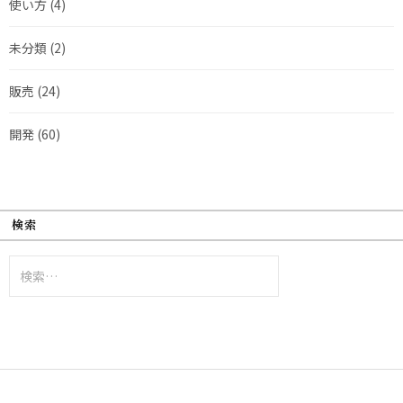
使い方
(4)
未分類
(2)
販売
(24)
開発
(60)
検索
検
索: