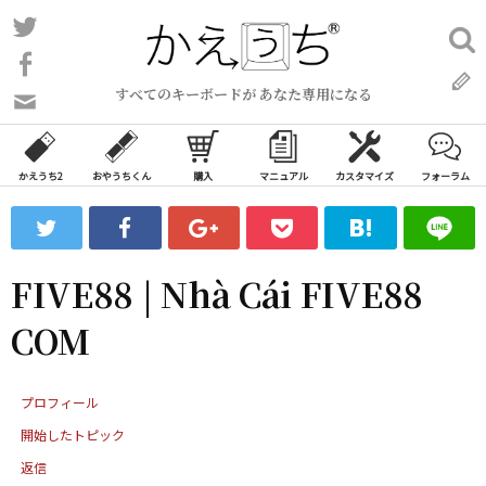
コ
Twitter
検
ン
索:
Facebook
テ
すべてのキーボードが あなた専用になる
ン
問
い
ツ
合
へ
わ
かえうち2
おやうちくん
購入
マニュアル
カスタマイズ
フォーラム
ス
せ
キ
フ
ッ
ォ
ー
プ
FIVE88 | Nhà Cái FIVE88
ム
COM
プロフィール
開始したトピック
返信