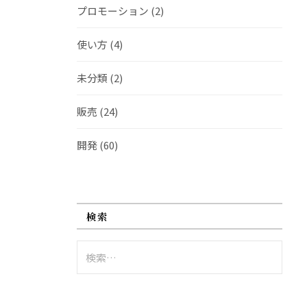
プロモーション
(2)
使い方
(4)
未分類
(2)
販売
(24)
開発
(60)
検索
検
索: