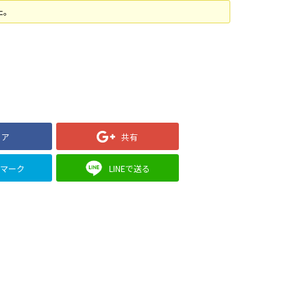
た。
ェア
共有
クマーク
LINEで送る