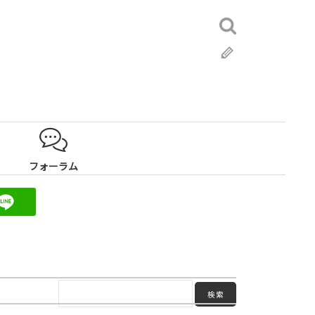
検
索:
ブ
ロ
グ
フォーラム