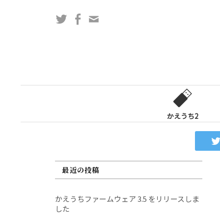
コ
Twitter
Facebook
問
ン
い
テ
合
ン
わ
ツ
せ
へ
フ
ス
ォ
キ
ー
ッ
かえうち2
ム
プ
最近の投稿
かえうちファームウェア 3.5 をリリースしま
した