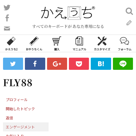
コ
Twitter
検
ン
索:
Facebook
テ
すべてのキーボードが あなた専用になる
ン
問
い
ツ
合
へ
わ
かえうち2
おやうちくん
購入
マニュアル
カスタマイズ
フォーラム
ス
せ
キ
フ
ッ
ォ
ー
プ
FLY88
ム
プロフィール
開始したトピック
返信
エンゲージメント
お気に入り