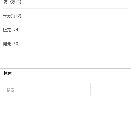
使い方
(4)
未分類
(2)
販売
(24)
開発
(60)
検索
検
索: