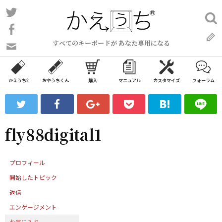
コ
Twitter
検
ン
索:
Facebook
テ
すべてのキーボードが あなた専用になる
ン
問
い
ツ
合
へ
わ
かえうち2
おやうちくん
購入
マニュアル
カスタマイズ
フォーラム
ス
せ
キ
フ
ッ
ォ
ー
プ
fly88digital1
ム
プロフィール
開始したトピック
返信
エンゲージメント
お気に入り