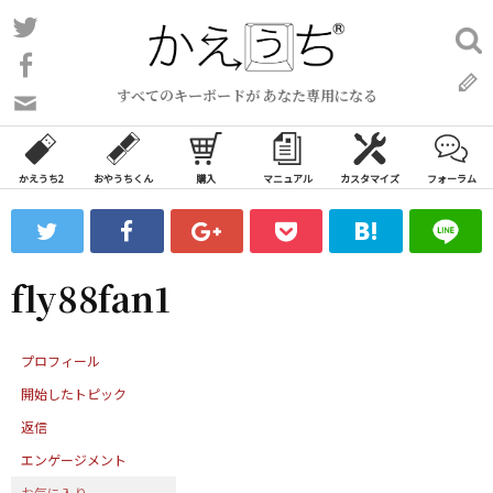
コ
Twitter
検
ン
索:
Facebook
テ
すべてのキーボードが あなた専用になる
ン
問
い
ツ
合
へ
わ
かえうち2
おやうちくん
購入
マニュアル
カスタマイズ
フォーラム
ス
せ
キ
フ
ッ
ォ
ー
プ
fly88fan1
ム
プロフィール
開始したトピック
返信
エンゲージメント
お気に入り