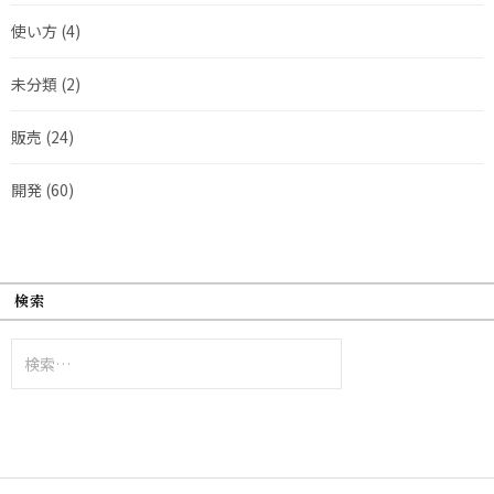
使い方
(4)
未分類
(2)
販売
(24)
開発
(60)
検索
検
索: