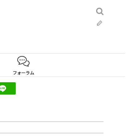
検
索:
ブ
ロ
グ
フォーラム