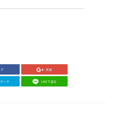
ェア
共有
クマーク
LINEで送る