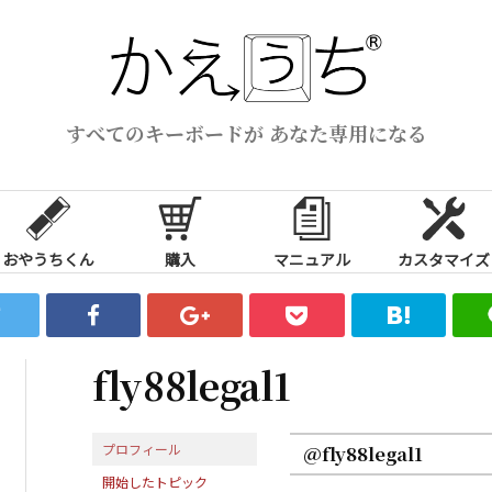
すべてのキーボードが あなた専用になる
おやうちくん
購入
マニュアル
カスタマイズ
fly88legal1
プロフィール
@fly88legal1
開始したトピック