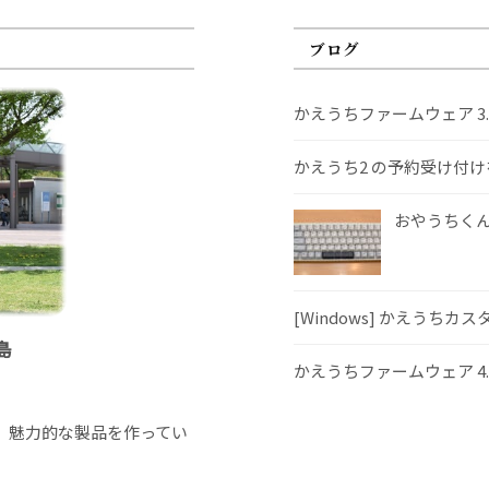
ブログ
かえうちファームウェア 3
かえうち2 の予約受け付
おやうちくんS
[Windows] かえうちカ
島
かえうちファームウェア 4
、魅力的な製品を作ってい