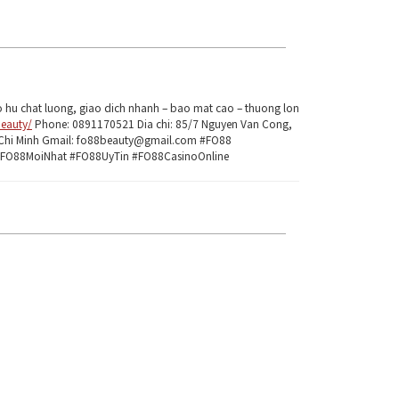
o hu chat luong, giao dich nhanh – bao mat cao – thuong lon
beauty/
Phone: 0891170521 Dia chi: 85/7 Nguyen Van Cong,
 Chi Minh Gmail: fo88beauty@gmail.com #FO88
FO88MoiNhat #FO88UyTin #FO88CasinoOnline