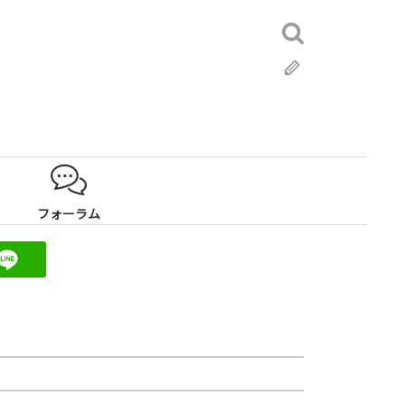
検
索:
ブ
ロ
グ
フォーラム