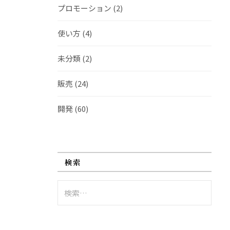
プロモーション
(2)
使い方
(4)
未分類
(2)
販売
(24)
開発
(60)
検索
検
索: