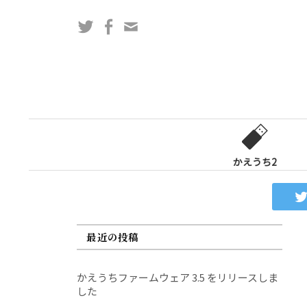
コ
Twitter
Facebook
問
ン
い
テ
合
ン
わ
ツ
せ
へ
フ
ス
ォ
キ
ー
ッ
かえうち2
ム
プ
最近の投稿
かえうちファームウェア 3.5 をリリースしま
した