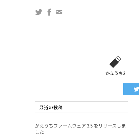
コ
Twitter
Facebook
問
ン
い
テ
合
ン
わ
ツ
せ
へ
フ
ス
ォ
キ
ー
ッ
かえうち2
ム
プ
最近の投稿
かえうちファームウェア 3.5 をリリースしま
した