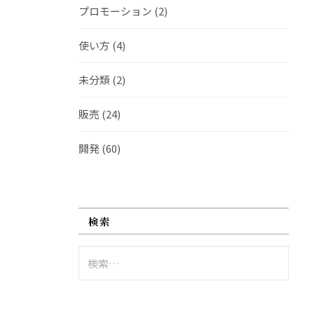
プロモーション
(2)
使い方
(4)
未分類
(2)
販売
(24)
開発
(60)
検索
検
索: