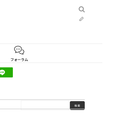
検
索:
ブ
ロ
グ
フォーラム