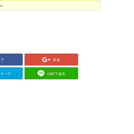
た。
ェア
共有
クマーク
LINEで送る