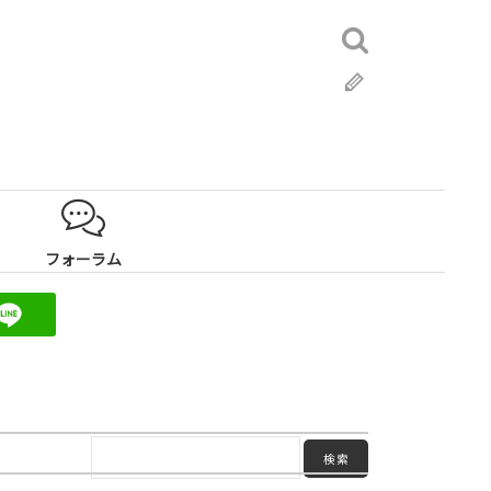
検
索:
ブ
ロ
グ
フォーラム