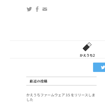
コ
Twitter
Facebook
問
ン
い
テ
合
ン
わ
ツ
せ
へ
フ
ス
ォ
キ
ー
ッ
かえうち2
ム
プ
最近の投稿
かえうちファームウェア 3.5 をリリースしま
した