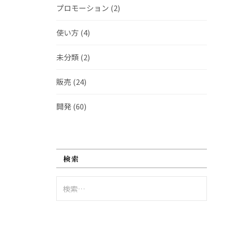
プロモーション
(2)
使い方
(4)
未分類
(2)
販売
(24)
開発
(60)
検索
検
索: