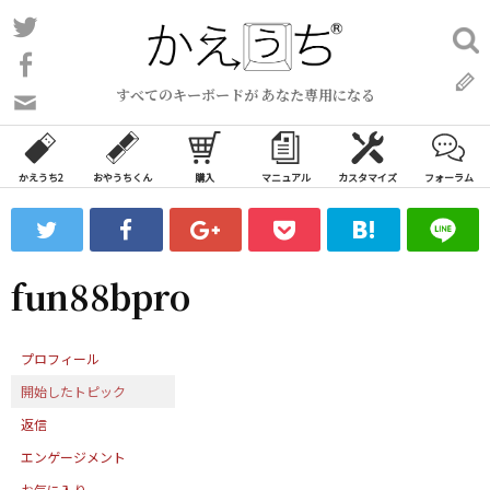
コ
Twitter
検
ン
索:
Facebook
テ
すべてのキーボードが あなた専用になる
ン
問
い
ツ
合
へ
わ
かえうち2
おやうちくん
購入
マニュアル
カスタマイズ
フォーラム
ス
せ
キ
フ
ッ
ォ
ー
プ
fun88bpro
ム
プロフィール
開始したトピック
返信
エンゲージメント
お気に入り