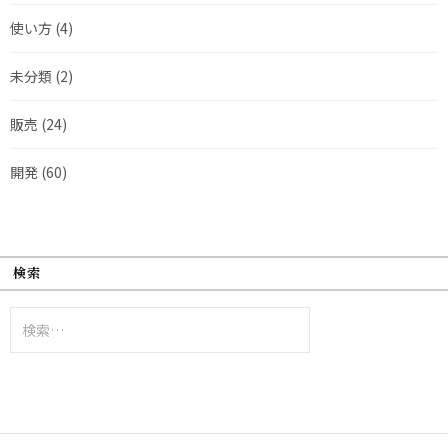
使い方
(4)
未分類
(2)
販売
(24)
開発
(60)
検索
検
索: