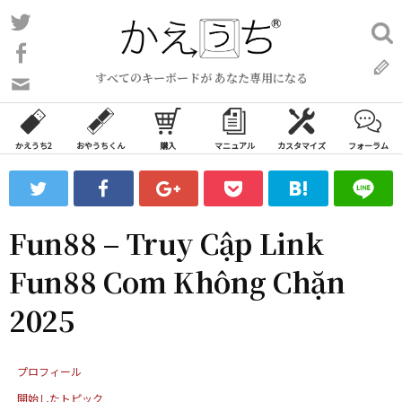
コ
Twitter
検
ン
索:
Facebook
テ
すべてのキーボードが あなた専用になる
ン
問
い
ツ
合
へ
わ
かえうち2
おやうちくん
購入
マニュアル
カスタマイズ
フォーラム
ス
せ
キ
フ
ッ
ォ
ー
プ
Fun88 – Truy Cập Link
ム
Fun88 Com Không Chặn
2025
プロフィール
開始したトピック