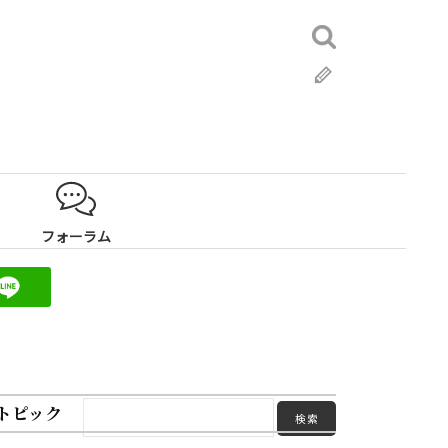
検
索:
ブ
ロ
グ
フォーラム
トピック