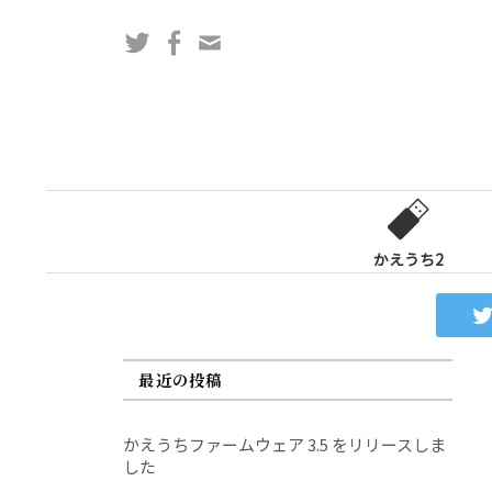
コ
Twitter
Facebook
問
ン
い
テ
合
ン
わ
ツ
せ
へ
フ
ス
ォ
キ
ー
ッ
かえうち2
ム
プ
最近の投稿
かえうちファームウェア 3.5 をリリースしま
した