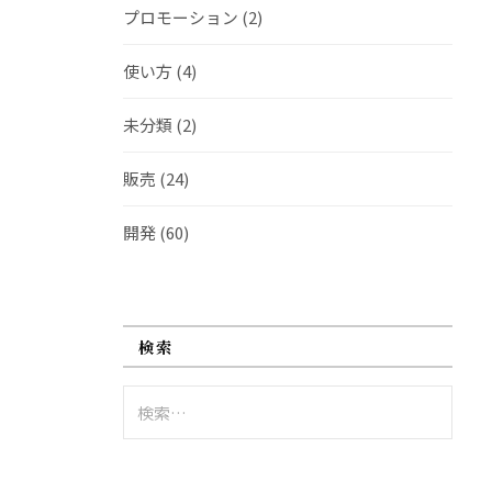
プロモーション
(2)
使い方
(4)
未分類
(2)
販売
(24)
開発
(60)
検索
検
索: