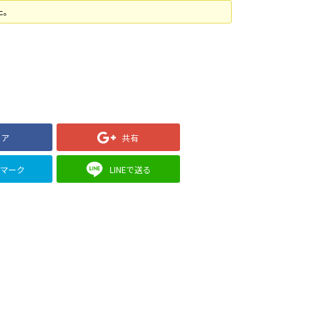
た。
ェア
共有
クマーク
LINEで送る