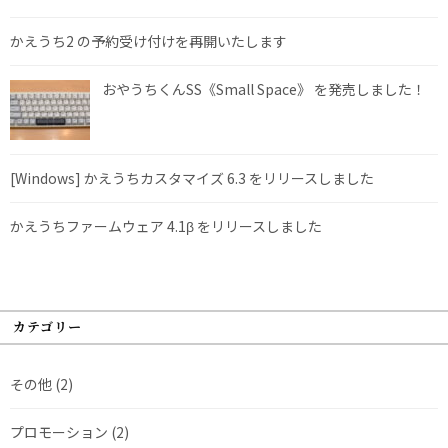
かえうち2 の予約受け付けを再開いたします
おやうちくんSS《Small Space》 を発売しました！
[Windows] かえうちカスタマイズ 6.3 をリリースしました
かえうちファームウェア 4.1β をリリースしました
カテゴリー
その他
(2)
プロモーション
(2)