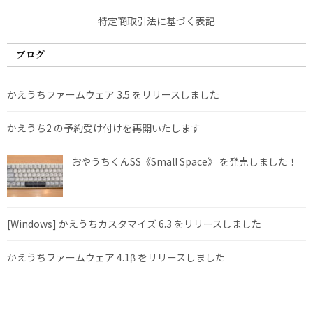
特定商取引法に基づく表記
ブログ
かえうちファームウェア 3.5 をリリースしました
かえうち2 の予約受け付けを再開いたします
おやうちくんSS《Small Space》 を発売しました！
[Windows] かえうちカスタマイズ 6.3 をリリースしました
かえうちファームウェア 4.1β をリリースしました