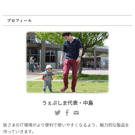
プロフィール
うぇぶしま代表・中島
皆さまのIT環境がより便利で使いやすくなるよう、魅力的な製品を
作っていきます。