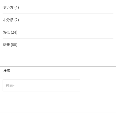
使い方
(4)
未分類
(2)
販売
(24)
開発
(60)
検索
検
索: