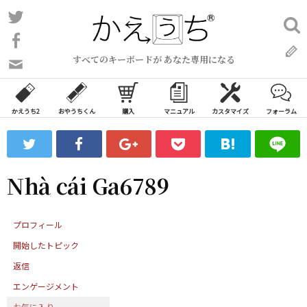
コ
Twitter
検
ン
索:
Facebook
テ
すべてのキーボードが あなた専用になる
ン
問
い
ツ
合
へ
わ
かえうち2
おやうちくん
購入
マニュアル
カスタマイズ
フォーラム
ス
せ
キ
フ
ッ
ォ
ー
プ
Nhà cái Ga6789
ム
プロフィール
開始したトピック
返信
エンゲージメント
お気に入り