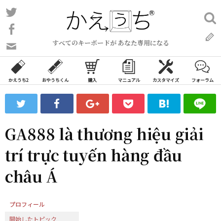
コ
Twitter
検
ン
索:
Facebook
テ
すべてのキーボードが あなた専用になる
ン
問
い
ツ
合
へ
わ
かえうち2
おやうちくん
購入
マニュアル
カスタマイズ
フォーラム
ス
せ
キ
フ
ッ
ォ
ー
プ
GA888 là thương hiệu giải
ム
trí trực tuyến hàng đầu
châu Á
プロフィール
開始したトピック