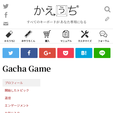
コ
Twitter
検
ン
索:
Facebook
テ
すべてのキーボードが あなた専用になる
ン
問
い
ツ
合
へ
わ
かえうち2
おやうちくん
購入
マニュアル
カスタマイズ
フォーラム
ス
せ
キ
フ
ッ
ォ
ー
プ
Gacha Game
ム
プロフィール
開始したトピック
返信
エンゲージメント
お気に入り