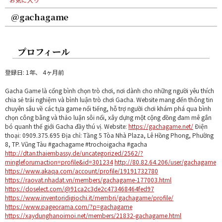
@gachagame
プロフィール
登録日: 1年、 4ヶ月前
Gacha Game là cổng bình chọn trò chơi, nơi dành cho những người yêu thích
chia sẻ trải nghiệm và bình luận trò chơi Gacha. Website mang đến thông tin
chuyên sâu về các tựa game nổi tiếng, hỗ trợ người chơi khám phá qua bình
chọn công bằng và thảo luận sôi nổi, xây dựng một cộng đồng đam mê gắn
bó quanh thế giới Gacha đầy thú vị. Website:
https://gachagame.net/
Điện
thoại: 0909.375.695 Địa chỉ: Tầng 5 Tòa Nhà Plaza, Lê Hồng Phong, Phường
8, TP. Vũng Tàu #gachagame #trochoigacha #gacha
http://dtan.thaiembassy.de/uncategorized/2562/?
mingleforumaction=profile&id=301234
http://80.82.64.206/user/gachagame
https://www.akaqa.com/account/profile/19191732780
https://raovat.nhadat.vn/members/gachagame-177003.html
https://doselect.com/@91ca2c3de2c473468464fed97
https://www.inventoridigiochi.it/membri/gachagame/profile/
https://www.pageorama.com/?p=gachagame
https://xaydunghanoimoi.net/members/21832-gachagame.html