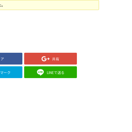
た。
ェア
共有
クマーク
LINEで送る