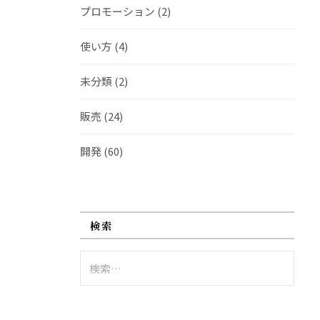
プロモーション
(2)
使い方
(4)
未分類
(2)
販売
(24)
開発
(60)
検索
検
索: