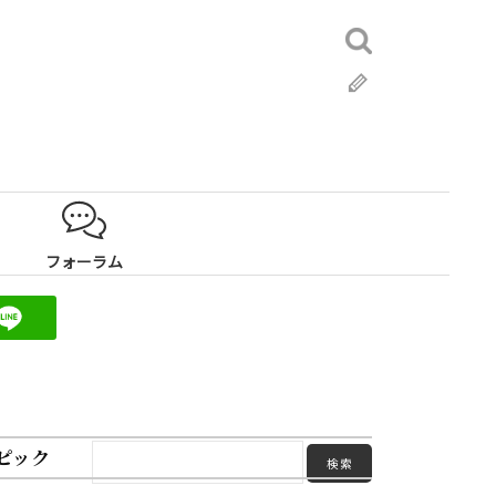
検
索:
ブ
ロ
グ
フォーラム
ピック