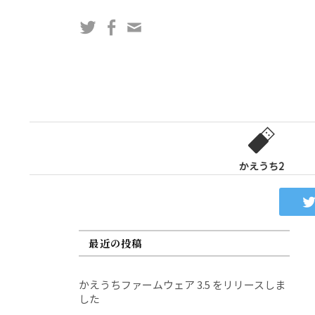
コ
Twitter
Facebook
問
ン
い
テ
合
ン
わ
ツ
せ
へ
フ
ス
ォ
キ
ー
ッ
かえうち2
ム
プ
最近の投稿
かえうちファームウェア 3.5 をリリースしま
した