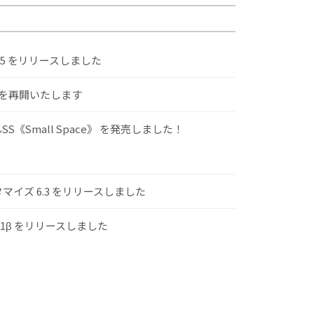
.5 をリリースしました
けを再開いたします
S《Small Space》 を発売しました！
スタマイズ 6.3 をリリースしました
.1β をリリースしました