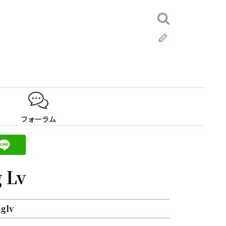
検
索:
ブ
ロ
グ
フォーラム
 Lv
glv