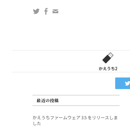
コ
Twitter
Facebook
問
ン
い
テ
合
ン
わ
ツ
せ
へ
フ
ス
ォ
キ
ー
ッ
かえうち2
ム
プ
最近の投稿
かえうちファームウェア 3.5 をリリースしま
した