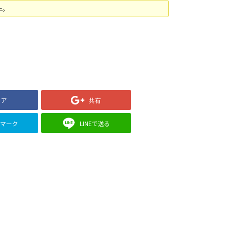
た。
ェア
共有
クマーク
LINEで送る