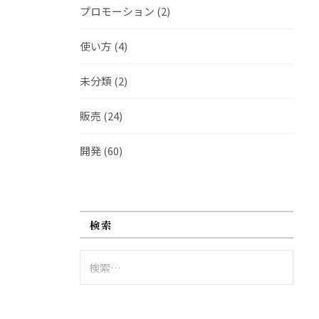
プロモーション
(2)
使い方
(4)
未分類
(2)
販売
(24)
開発
(60)
検索
検
索: