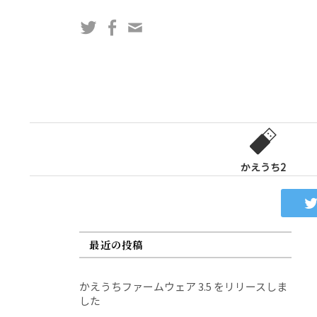
コ
Twitter
Facebook
問
ン
い
テ
合
ン
わ
ツ
せ
へ
フ
ス
ォ
キ
ー
ッ
かえうち2
ム
プ
最近の投稿
かえうちファームウェア 3.5 をリリースしま
した