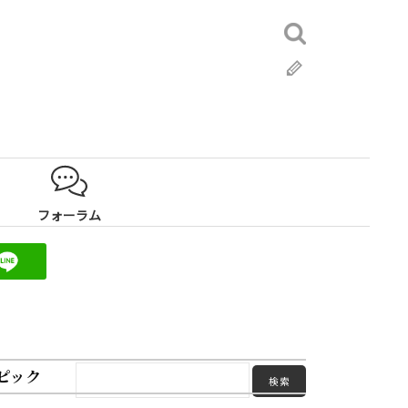
検
索:
ブ
ロ
グ
フォーラム
ピック