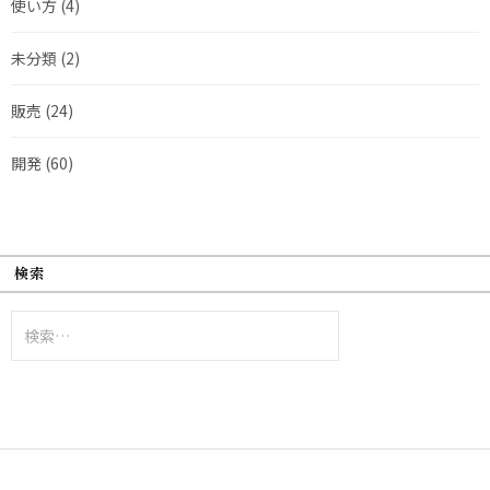
使い方
(4)
未分類
(2)
販売
(24)
開発
(60)
検索
検
索: