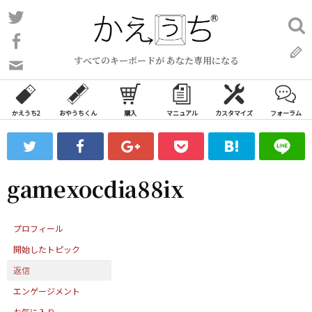
コ
Twitter
検
ン
索:
Facebook
テ
すべてのキーボードが あなた専用になる
ン
問
い
ツ
合
へ
わ
かえうち2
おやうちくん
購入
マニュアル
カスタマイズ
フォーラム
ス
せ
キ
フ
ッ
ォ
ー
プ
gamexocdia88ix
ム
プロフィール
開始したトピック
返信
エンゲージメント
お気に入り