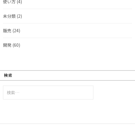
使い方
(4)
未分類
(2)
販売
(24)
開発
(60)
検索
検
索: