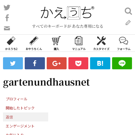
コ
Twitter
検
ン
索:
Facebook
テ
すべてのキーボードが あなた専用になる
ン
問
い
ツ
合
へ
わ
かえうち2
おやうちくん
購入
マニュアル
カスタマイズ
フォーラム
ス
せ
キ
フ
ッ
ォ
ー
プ
gartenundhausnet
ム
プロフィール
開始したトピック
返信
エンゲージメント
お気に入り