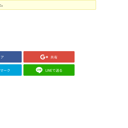
た。
ェア
共有
クマーク
LINEで送る