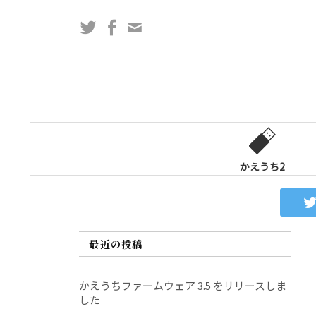
コ
Twitter
Facebook
問
ン
い
テ
合
ン
わ
ツ
せ
へ
フ
ス
ォ
キ
ー
ッ
かえうち2
ム
プ
最近の投稿
かえうちファームウェア 3.5 をリリースしま
した