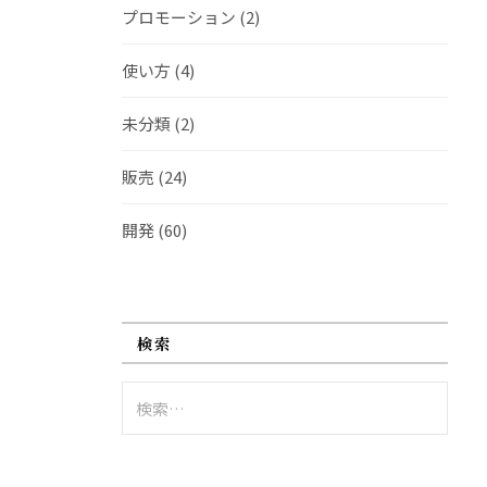
プロモーション
(2)
使い方
(4)
未分類
(2)
販売
(24)
開発
(60)
検索
検
索: