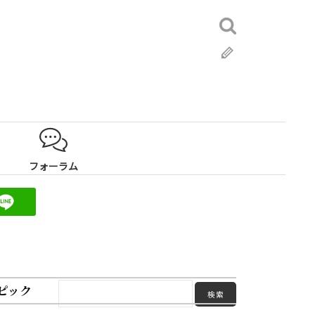
検
索:
ブ
ロ
グ
フォーラム
ピック