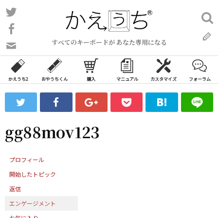
コ
Twitter
検
ン
索:
Facebook
テ
すべてのキーボードが あなた専用になる
ン
問
い
ツ
合
へ
わ
かえうち2
おやうちくん
購入
マニュアル
カスタマイズ
フォーラム
ス
せ
キ
フ
ッ
ォ
ー
プ
gg88mov123
ム
プロフィール
開始したトピック
返信
エンゲージメント
お気に入り