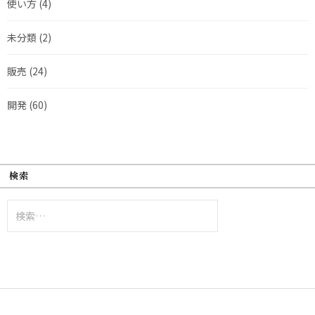
使い方
(4)
未分類
(2)
販売
(24)
開発
(60)
検索
検
索: