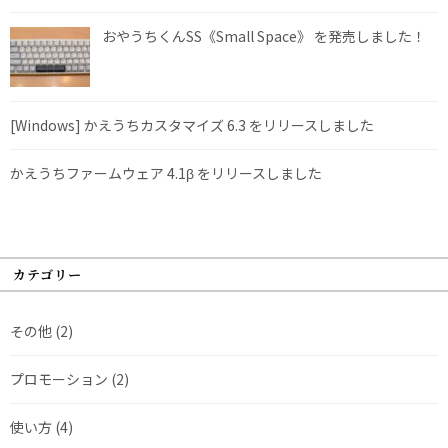
おやうちくんSS《Small Space》 を発売しました！
[Windows] かえうちカスタマイズ 6.3 をリリースしました
かえうちファームウェア 4.1β をリリースしました
カテゴリー
その他
(2)
プロモーション
(2)
使い方
(4)