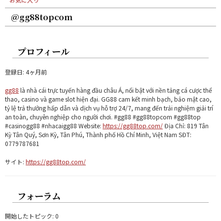
@gg88topcom
プロフィール
登録日: 4ヶ月前
gg88
là nhà cái trực tuyến hàng đầu châu Á, nổi bật với nền tảng cá cược thể
thao, casino và game slot hiện đại. GG88 cam kết minh bạch, bảo mật cao,
tỷ lệ trả thưởng hấp dẫn và dịch vụ hỗ trợ 24/7, mang đến trải nghiệm giải trí
an toàn, chuyên nghiệp cho người chơi. #gg88 #gg88topcom #gg88top
#casinogg88 #nhacaigg88 Website:
https://gg88top.com/
Địa Chỉ: 819 Tân
Kỳ Tân Quý, Sơn Kỳ, Tân Phú, Thành phố Hồ Chí Minh, Việt Nam SĐT:
0779787681
サイト:
https://gg88top.com/
フォーラム
開始したトピック: 0