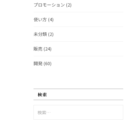
プロモーション
(2)
使い方
(4)
未分類
(2)
販売
(24)
開発
(60)
検索
検
索: