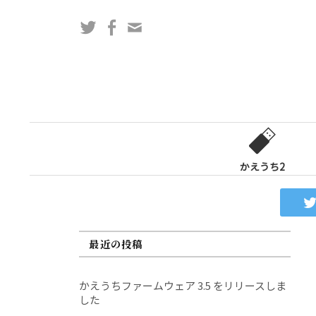
コ
Twitter
Facebook
問
ン
い
テ
合
ン
わ
ツ
せ
へ
フ
ス
ォ
キ
ー
ッ
かえうち2
ム
プ
最近の投稿
かえうちファームウェア 3.5 をリリースしま
した