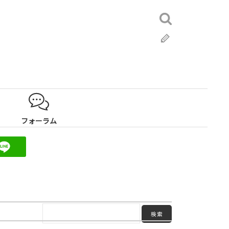
検
索:
ブ
ロ
グ
フォーラム