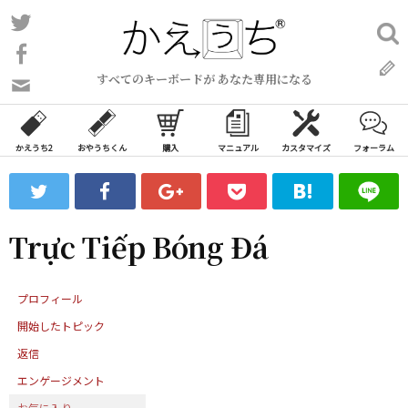
コ
Twitter
検
ン
索:
Facebook
テ
すべてのキーボードが あなた専用になる
ン
問
い
ツ
合
へ
わ
かえうち2
おやうちくん
購入
マニュアル
カスタマイズ
フォーラム
ス
せ
キ
フ
ッ
ォ
ー
プ
Trực Tiếp Bóng Đá
ム
プロフィール
開始したトピック
返信
エンゲージメント
お気に入り