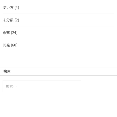
使い方
(4)
未分類
(2)
販売
(24)
開発
(60)
検索
検
索: