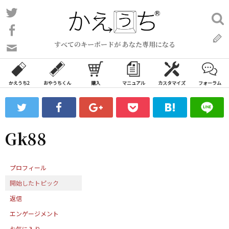
コ
Twitter
検
ン
索:
Facebook
テ
すべてのキーボードが あなた専用になる
ン
問
い
ツ
合
へ
わ
かえうち2
おやうちくん
購入
マニュアル
カスタマイズ
フォーラム
ス
せ
キ
フ
ッ
ォ
ー
プ
Gk88
ム
プロフィール
開始したトピック
返信
エンゲージメント
お気に入り