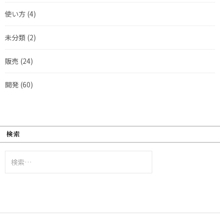
使い方
(4)
未分類
(2)
販売
(24)
開発
(60)
検索
検
索: