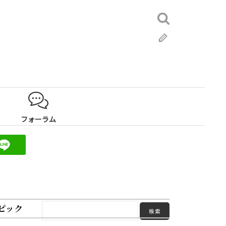
検
索:
ブ
ロ
グ
フォーラム
ピック