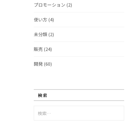
プロモーション
(2)
使い方
(4)
未分類
(2)
販売
(24)
開発
(60)
検索
検
索: