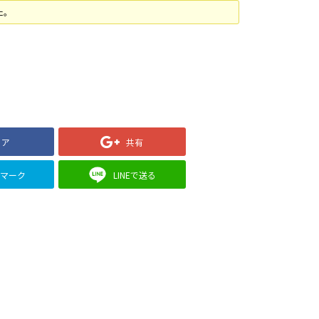
た。
ェア
共有
クマーク
LINEで送る