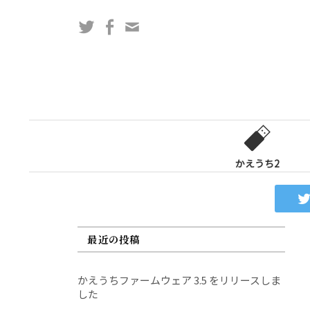
コ
Twitter
Facebook
問
ン
い
テ
合
ン
わ
ツ
せ
へ
フ
ス
ォ
キ
ー
ッ
かえうち2
ム
プ
最近の投稿
かえうちファームウェア 3.5 をリリースしま
した