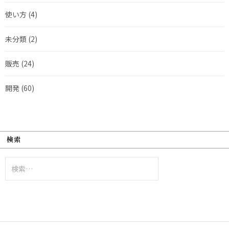
使い方
(4)
未分類
(2)
販売
(24)
開発
(60)
検索
検
索: