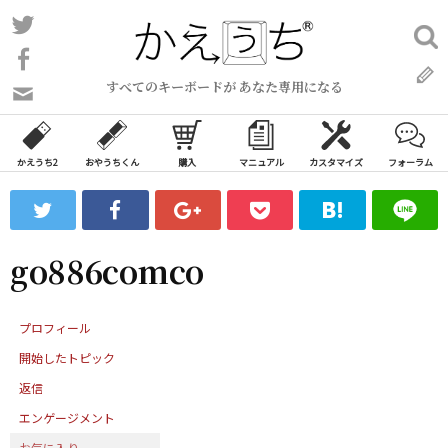
コ
Twitter
検
ン
索:
Facebook
テ
すべてのキーボードが あなた専用になる
ン
問
い
ツ
合
へ
わ
かえうち2
おやうちくん
購入
マニュアル
カスタマイズ
フォーラム
ス
せ
キ
フ
ッ
ォ
ー
プ
go886comco
ム
プロフィール
開始したトピック
返信
エンゲージメント
お気に入り