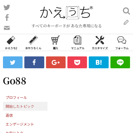
コ
Twitter
検
ン
索:
Facebook
テ
すべてのキーボードが あなた専用になる
ン
問
い
ツ
合
へ
わ
かえうち2
おやうちくん
購入
マニュアル
カスタマイズ
フォーラム
ス
せ
キ
フ
ッ
ォ
ー
プ
Go88
ム
プロフィール
開始したトピック
返信
エンゲージメント
お気に入り