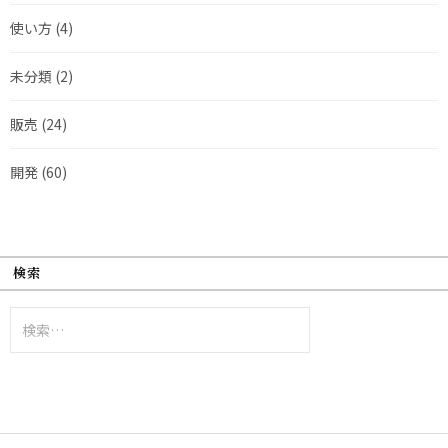
使い方
(4)
未分類
(2)
販売
(24)
開発
(60)
検索
検
索: