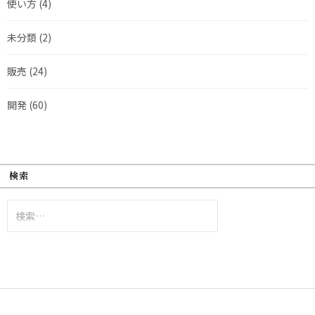
使い方
(4)
未分類
(2)
販売
(24)
開発
(60)
検索
検
索: