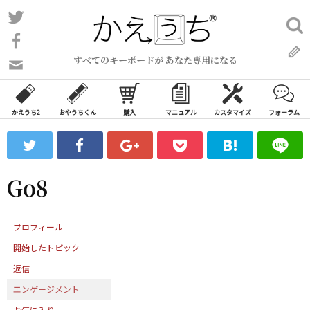
コ
Twitter
検
ン
索:
Facebook
テ
すべてのキーボードが あなた専用になる
ン
問
い
ツ
合
へ
わ
かえうち2
おやうちくん
購入
マニュアル
カスタマイズ
フォーラム
ス
せ
キ
フ
ッ
ォ
ー
プ
Go8
ム
プロフィール
開始したトピック
返信
エンゲージメント
お気に入り