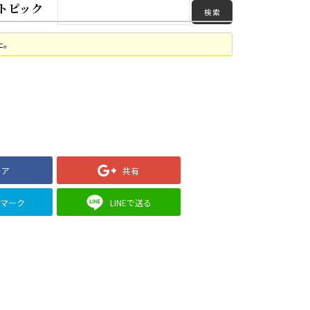
トピック
た。
ェア
共有
クマーク
LINEで送る