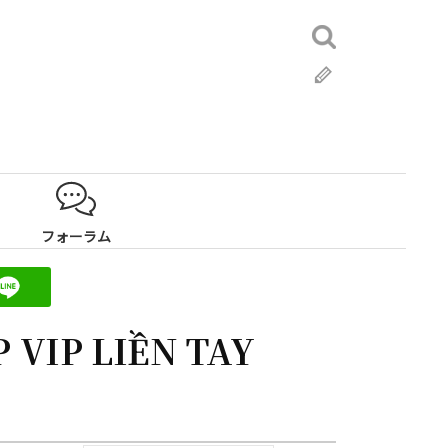
検
索:
ブ
ロ
グ
フォーラム
P VIP LIỀN TAY