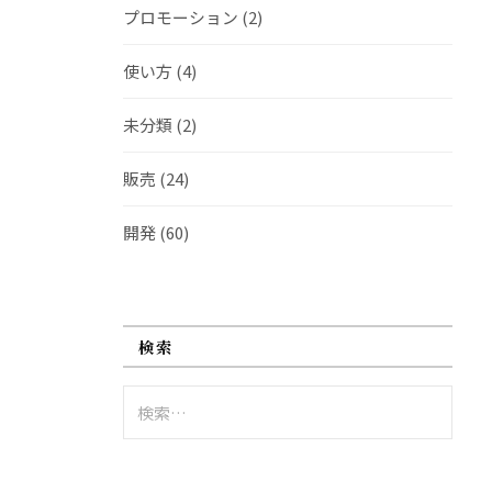
プロモーション
(2)
使い方
(4)
未分類
(2)
販売
(24)
開発
(60)
検索
検
索: