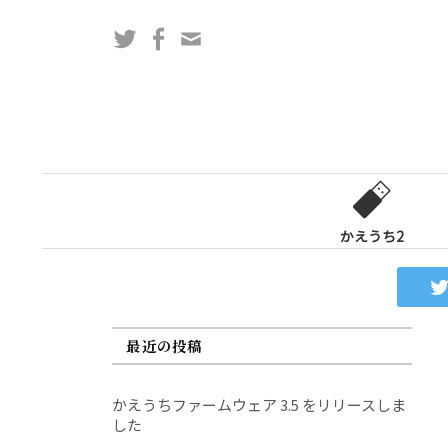
コ
Twitter
Facebook
問
ン
い
テ
合
ン
わ
ツ
せ
へ
フ
ス
ォ
キ
ー
ッ
かえうち2
ム
プ
最近の投稿
かえうちファームウェア 3.5 をリリースしま
した